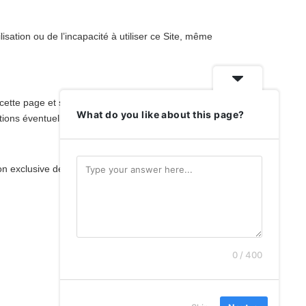
sation ou de l’incapacité à utiliser ce Site, même
ette page et seront effectives dès leur
What do you like about this page?
tions éventuelles.
ction exclusive des tribunaux de Luxembourg.
0 / 400