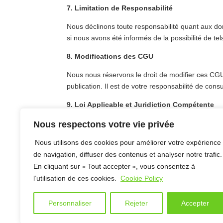
7. Limitation de Responsabilité
Nous déclinons toute responsabilité quant aux domm
si nous avons été informés de la possibilité de t
8. Modifications des CGU
Nous nous réservons le droit de modifier ces CGU 
publication. Il est de votre responsabilité de co
9. Loi Applicable et Juridiction Compétente
Ces CGU sont régies par le droit luxembourgeois. T
Nous respectons votre vie privée
Si vous avez des questions concernant ces CGU, 
Nous utilisons des cookies pour améliorer votre expérience
de navigation, diffuser des contenus et analyser notre trafic.
Dernière mise à jour : 30/07/2025.
En cliquant sur « Tout accepter », vous consentez à
l’utilisation de ces cookies.
Cookie Policy
© Avisimple 2025. Tous droits réservés.
Personnaliser
Rejeter
Accepter
Archives