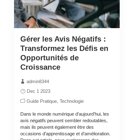
Gérer les Avis Négatifs :
Transformez les Défis en
Opportunités de
Croissance
admin8344
Dec 1 2023
Guide Pratique
Technologie
Dans le monde numérique d’aujourd’hui, les
avis négatifs peuvent sembler redoutables,
mais ils peuvent également être des
occasions d’apprentissage et d’amélioration.