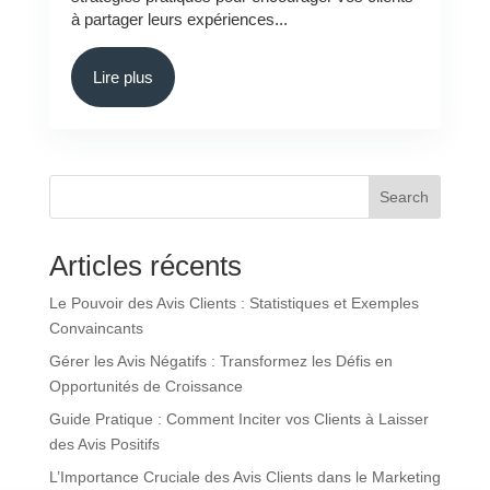
à partager leurs expériences...
Lire plus
Search
Articles récents
Le Pouvoir des Avis Clients : Statistiques et Exemples
Convaincants
Gérer les Avis Négatifs : Transformez les Défis en
Opportunités de Croissance
Guide Pratique : Comment Inciter vos Clients à Laisser
des Avis Positifs
L’Importance Cruciale des Avis Clients dans le Marketing